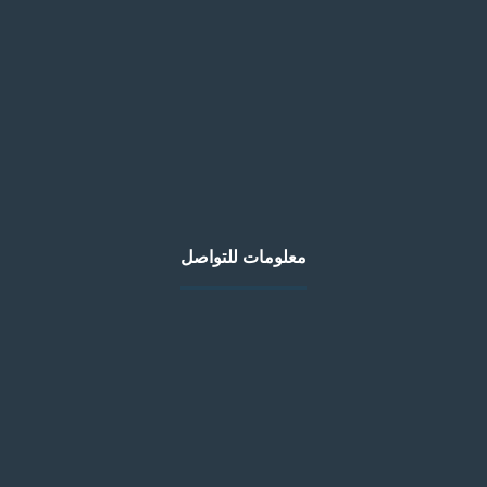
مظلات سيارات – أساسية لحماية
مركباتكم
0
Munther
يناير 6, 2026
معلومات للتواصل
عنوان
الرياض وجميع مدن المملكة العربية السعودية